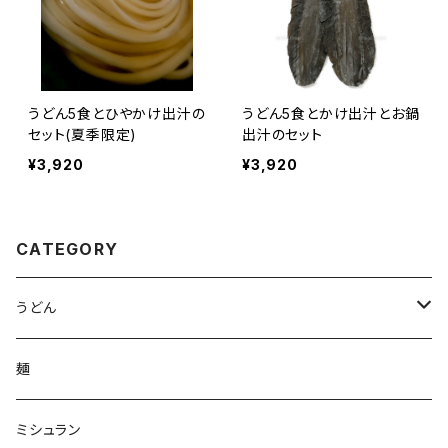
うどん5食とひやかけ出汁の
うどん5食とかけ出汁とお鍋
セット(夏季限定)
出汁のセット
¥3,920
¥3,920
CATEGORY
うどん
讃岐うどん
麺
ミシュラン